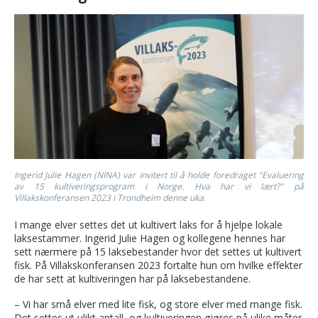
Ingerid Julie Hagen (NINA) var invitert til å holde foredraget "Evaluering
av 15 kultiveringsprogram i Norge. Hva har vi lært?" på
Villakskonferansen 2023 i Trondheim denne uka.
I mange elver settes det ut kultivert laks for å hjelpe lokale
laksestammer. Ingerid Julie Hagen og kollegene hennes har
sett nærmere på 15 laksebestander hvor det settes ut kultivert
fisk. På Villakskonferansen 2023 fortalte hun om hvilke effekter
de har sett at kultiveringen har på laksebestandene.
– Vi har små elver med lite fisk, og store elver med mange fisk.
Det settes ut ulikt antall, og kultiveringen gjøres på ulike måter.