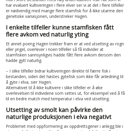
har evaluert kultiveringen i flere elver ser vi at det i flere tilfeller
er nødvendig med mange flere stamfisk for å ikke utarme den
genetiske variasjonen, understreker Hagen.
I enkelte tilfeller kunne stamfisken fått
flere avkom ved naturlig yting
Et annet poeng Hagen trekker fram er at ved utsetting av rogn
eller yngel, overlever i noen tilfeller så få individer at
stamfisken sannsynligvis hadde fått flere avkom dersom den
hadde gytt naturlig.
– I slike tilfeller bidrar kultiveringen direkte til færre fisk i
bestanden, siden det høstes gytefisk som ikke får anledning til
å gyte i elva, sier Hagen.
Alternativet til å ikke kultivere i slike tilfeller er å øke
overlevelsen til individene som settes ut, for eksempel ved å få
til en bedre match med temperatur i elva ved utsetting.
Utsetting av smolt kan påvirke den
naturlige produksjonen i elva negativt
Problemet med oppformering av oppdrettsgener i anlegg ble i