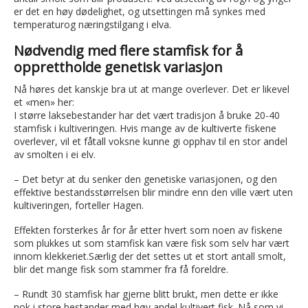
er det en høy dødelighet, og utsettingen må synkes med
temperaturog næringstilgang i elva.
Nødvendig med flere stamfisk for å
opprettholde genetisk variasjon
Nå høres det kanskje bra ut at mange overlever. Det er likevel
et «men» her:
I større laksebestander har det vært tradisjon å bruke 20-40
stamfisk i kultiveringen. Hvis mange av de kultiverte fiskene
overlever, vil et fåtall voksne kunne gi opphav til en stor andel
av smolten i ei elv.
– Det betyr at du senker den genetiske variasjonen, og den
effektive bestandsstørrelsen blir mindre enn den ville vært uten
kultiveringen, forteller Hagen.
Effekten forsterkes år for år etter hvert som noen av fiskene
som plukkes ut som stamfisk kan være fisk som selv har vært
innom klekkeriet.Særlig der det settes ut et stort antall smolt,
blir det mange fisk som stammer fra få foreldre.
– Rundt 30 stamfisk har gjerne blitt brukt, men dette er ikke
nok i store bestander med høy andel kultivert fisk. Nå som vi