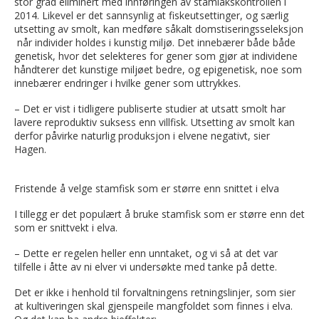
stor grad eliminert med innføringen av stamlakskontrollen i
2014. Likevel er det sannsynlig at fiskeutsettinger, og særlig
utsetting av smolt, kan medføre såkalt domstiseringsseleksjon
når individer holdes i kunstig miljø. Det innebærer både både
genetisk, hvor det selekteres for gener som gjør at individene
håndterer det kunstige miljøet bedre, og epigenetisk, noe som
innebærer endringer i hvilke gener som uttrykkes.
– Det er vist i tidligere publiserte studier at utsatt smolt har
lavere reproduktiv suksess enn villfisk. Utsetting av smolt kan
derfor påvirke naturlig produksjon i elvene negativt, sier
Hagen.
Fristende å velge stamfisk som er større enn snittet i elva
I tillegg er det populært å bruke stamfisk som er større enn det
som er snittvekt i elva.
– Dette er regelen heller enn unntaket, og vi så at det var
tilfelle i åtte av ni elver vi undersøkte med tanke på dette.
Det er ikke i henhold til forvaltningens retningslinjer, som sier
at kultiveringen skal gjenspeile mangfoldet som finnes i elva.