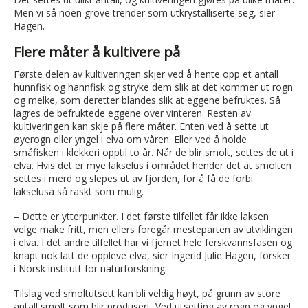
Men vi så noen grove trender som utkrystalliserte seg, sier
Hagen.
Flere måter å kultivere på
Første delen av kultiveringen skjer ved å hente opp et antall
hunnfisk og hannfisk og stryke dem slik at det kommer ut rogn
og melke, som deretter blandes slik at eggene befruktes. Så
lagres de befruktede eggene over vinteren. Resten av
kultiveringen kan skje på flere måter. Enten ved å sette ut
øyerogn eller yngel i elva om våren. Eller ved å holde
småfisken i klekkeri opptil to år. Når de blir smolt, settes de ut i
elva. Hvis det er mye lakselus i området hender det at smolten
settes i merd og slepes ut av fjorden, for å få de forbi
lakselusa så raskt som mulig.
– Dette er ytterpunkter. I det første tilfellet får ikke laksen
velge make fritt, men ellers foregår mesteparten av utviklingen
i elva. I det andre tilfellet har vi fjernet hele ferskvannsfasen og
knapt nok latt de oppleve elva, sier Ingerid Julie Hagen, forsker
i Norsk institutt for naturforskning.
Tilslag ved smoltutsett kan bli veldig høyt, på grunn av store
antall smolt som blir produsert. Ved utsetting av rogn og yngel