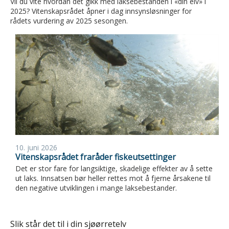
Vil du vite hvordan det gikk med laksebestanden i «din elv» i
2025? Vitenskapsrådet åpner i dag innsynsløsninger for
rådets vurdering av 2025 sesongen.
10. juni 2026
Vitenskapsrådet fraråder fiskeutsettinger
Det er stor fare for langsiktige, skadelige effekter av å sette
ut laks. Innsatsen bør heller rettes mot å fjerne årsakene til
den negative utviklingen i mange laksebestander.
Slik står det til i din sjøørretelv