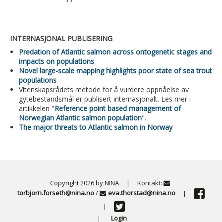
INTERNASJONAL PUBLISERING
Predation of Atlantic salmon across ontogenetic stages and
impacts on populations
Novel large-scale mapping highlights poor state of sea trout
populations
Vitenskapsrådets metode for å vurdere oppnåelse av
gytebestandsmål er publisert internasjonalt. Les mer i
artikkelen "
Reference point based management of
Norwegian Atlantic salmon population
".
The major threats to Atlantic salmon in Norway
Copyright 2026 by NINA
|
Kontakt:
torbjorn.forseth@nina.no
/
eva.thorstad@nina.no
|
|
Login
|