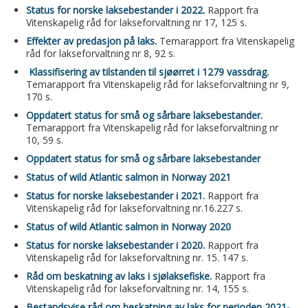
Status for norske laksebestander i 2022.
Rapport fra
Vitenskapelig råd for lakseforvaltning nr 17, 125 s.
Effekter av predasjon på laks.
Temarapport fra Vitenskapelig
råd for lakseforvaltning nr 8, 92 s.
Klassifisering av tilstanden til sjøørret i 1279 vassdrag.
Temarapport fra Vitenskapelig råd for lakseforvaltning nr 9,
170 s.
Oppdatert status for små og sårbare laksebestander.
Temarapport fra Vitenskapelig råd for lakseforvaltning nr
10, 59 s.
Oppdatert status for små og sårbare laksebestander
Status of wild Atlantic salmon in Norway 2021
Status for norske laksebestander i 2021.
Rapport fra
Vitenskapelig råd for lakseforvaltning nr.16.227 s.
Status of wild Atlantic salmon in Norway 2020
Status for norske laksebestander i 2020.
Rapport fra
Vitenskapelig råd for lakseforvaltning nr. 15. 147 s.
Råd om beskatning av laks i sjølaksefiske.
Rapport fra
Vitenskapelig råd for lakseforvaltning nr. 14, 155 s.
Bestandsvise råd om beskatning av laks for perioden 2021-