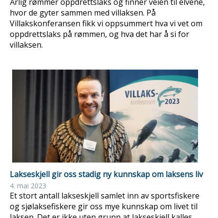
Årlig rømmer oppdrettslaks og finner veien til elvene,
hvor de gyter sammen med villaksen. På
Villakskonferansen fikk vi oppsummert hva vi vet om
oppdrettslaks på rømmen, og hva det har å si for
villaksen.
Lakseskjell gir oss stadig ny kunnskap om laksens liv
4. mai 2023
Et stort antall lakseskjell samlet inn av sportsfiskere
og sjølaksefiskere gir oss mye kunnskap om livet til
laksen. Det er ikke uten grunn at lakseskjell kalles