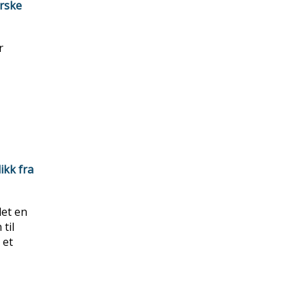
orske
r
ikk fra
let en
til
 et