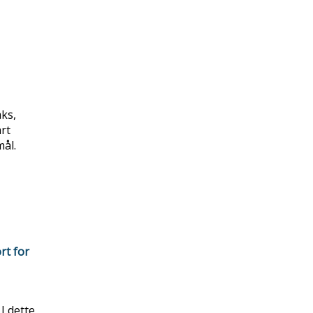
aks,
rt
mål.
rt for
I dette