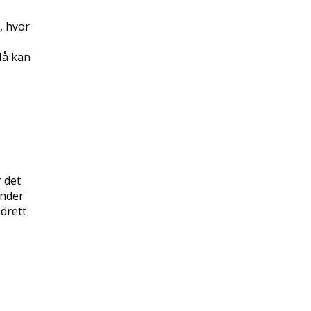
, hvor
Nå kan
r det
ander
pdrett