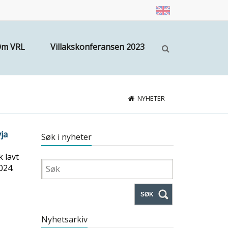
m VRL
Villakskonferansen 2023
NYHETER
vja
Søk i nyheter
k lavt
024.
SØK
Nyhetsarkiv