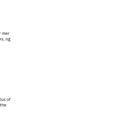
er mer
ks, og
tus of
 the