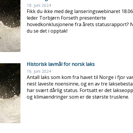
18. juni 2024
Fikk du ikke med deg lanseringswebinaret 18.06
leder Torbjørn Forseth presenterte
hovedkonklusjonene fra årets statusrapport? 
du se det i opptak!
Historisk lavmål for norsk laks
16. juni 2024
Antall laks som kom fra havet til Norge i fjor va
nest laveste noensinne, og en av tre laksebest
har svært dårlig status. Fortsatt er det lakseop
og klimaendringer som er de største truslene.